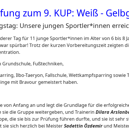
fung zum 9. KUP: Weiß - Gelb
gstag: Unsere jungen Sportler*innen errei
rer Tag für 11 junge Sportler*innen im Alter von 6 bis 8 Ja
war spürbar! Trotz der kurzen Vorbereitungszeit zeigten d
ntration.
n Grundschule, Fußtechniken,
rring, Ilbo-Taeryon, Fallschule, Wettkampfsparring sowie Th
flinge mit Bravour gemeistert haben.
e von Anfang an und legt die Grundlage für die erfolgreich
 sie die Gruppe weitergeben, und Trainerin
Dilara Arslanb
pe, die sie bis zur Prüfung führen durfte, und sie ist sehr s
 sie sich herzlich bei Meister
Sadettin Özdemir
und Meiste