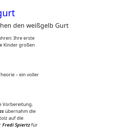
gurt
chen den weißgelb Gurt
hren: Ihre erste
ie Kinder großen
eorie – ein voller
e Vorbereitung.
as
übernahm die
tolz auf die
r
Fredi Spiertz
für