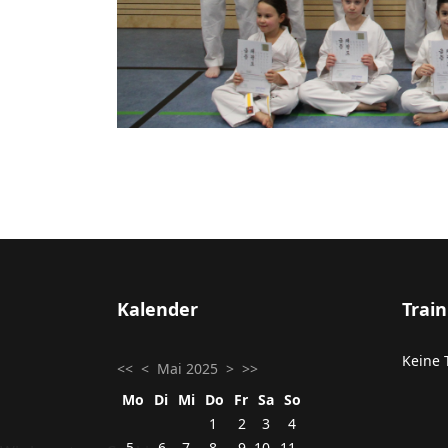
Kalender
Trai
Keine 
<<
<
Mai 2025
>
>>
Mo
Di
Mi
Do
Fr
Sa
So
1
2
3
4
5
6
7
8
9
10
11