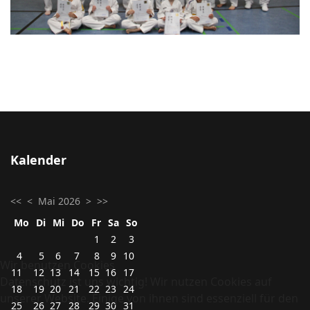
Kalender
<<
<
Mai 2026
>
>>
Mo
Di
Mi
Do
Fr
Sa
So
1
2
3
4
5
6
7
8
9
10
Wir benutzen Cookies
11
12
13
14
15
16
17
Datenschutz ist uns wichtig! Wir nutzen Cookies auf
18
19
20
21
22
23
24
unserer Website. Einige von ihnen sind essenziell für den
25
26
27
28
29
30
31