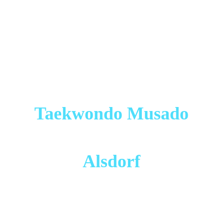
Taekwondo Musado
Alsdorf
Mitglied der "Deutschen Taekwondo Union" (DTU) und
dort seit 2013 zertifizierter Sportverein