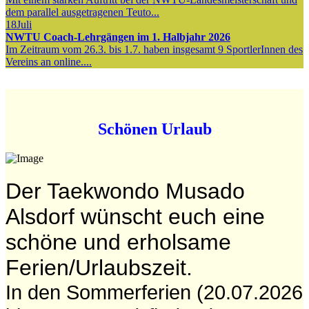
dem parallel ausgetragenen Teuto...
18
Juli
NWTU Coach-Lehrgängen im 1. Halbjahr 2026
Im Zeitraum vom 26.3. bis 1.7. haben insgesamt 9 SportlerInnen des
Vereins an online....
Schönen Urlaub
Der Taekwondo Musado
Alsdorf wünscht euch eine
schöne und erholsame
Ferien/Urlaubszeit.
In den Sommerferien (20.07.2026