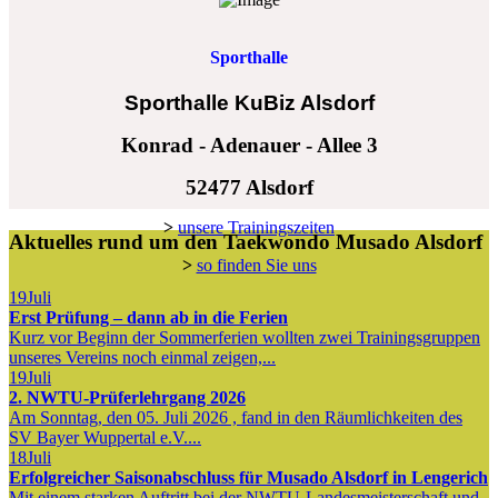
Sporthalle
Sporthalle KuBiz Alsdorf
Konrad - Adenauer - Allee 3
52477 Alsdorf
>
unsere Trainingszeiten
Aktuelles rund um den Taekwondo Musado Alsdorf
>
so finden Sie uns
19
Juli
Erst Prüfung – dann ab in die Ferien
Kurz vor Beginn der Sommerferien wollten zwei Trainingsgruppen
unseres Vereins noch einmal zeigen,...
19
Juli
2. NWTU-Prüferlehrgang 2026
Am Sonntag, den 05. Juli 2026 , fand in den Räumlichkeiten des
SV Bayer Wuppertal e.V....
18
Juli
Erfolgreicher Saisonabschluss für Musado Alsdorf in Lengerich
Mit einem starken Auftritt bei der NWTU-Landesmeisterschaft und